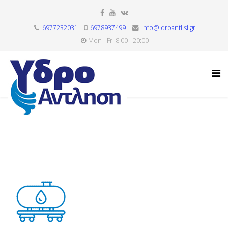
6977232031
6978937499
info@idroantlisi.gr
Mon - Fri 8:00 - 20:00