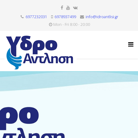
6977232031
6978937499
info@idroantlisi.gr
Mon - Fri 8:00 - 20:00