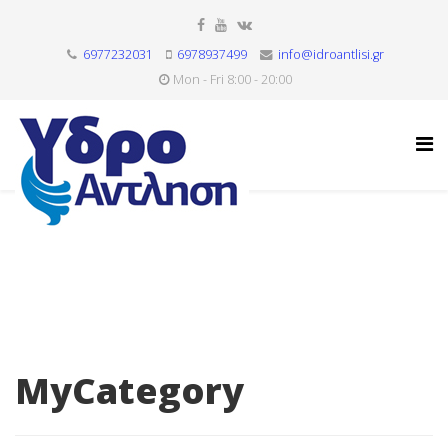
6977232031
6978937499
info@idroantlisi.gr
Mon - Fri 8:00 - 20:00
MyCategory